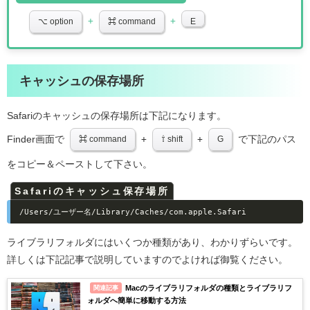
+
+
⌥ option
⌘ command
E
キャッシュの保存場所
Safariのキャッシュの保存場所は下記になります。
Finder画面で
+
+
で下記のパス
⌘ command
⇧ shift
G
をコピー＆ペーストして下さい。
Safariのキャッシュ保存場所
/Users/ユーザー名/Library/Caches/com.apple.Safari
ライブラリフォルダにはいくつか種類があり、わかりずらいです。
詳しくは下記記事で説明していますのでよければ御覧ください。
Macのライブラリフォルダの種類とライブラリフ
関連記事
ォルダへ簡単に移動する方法