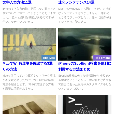
文字入力方法11選
速化メンテナンス14選
iPhone文字入力の際、意図しない動きをさ
MacでもWindowsでも同じですが、定期的
れてついつい苛立ってしまうことあります
なメンテナンスは欠かせません。 思わぬ
よね。 色々と便利な機能があるのですが
ところでフリーズしたり、徐々に動作が遅
使いこなせていない自...
くなったり、読み込...
Tips-Mac
Tips-iPhone
MacでWi-Fi環境を確認する3通
iPhoneのSpotlight検索を便利に
りの方法
利用する方法まとめ
Macを使用していて最近ネットワーク環境
Spotlight検索は色々な情報源から検索でき
が不安定と感じたので、Wi-Fi環境の確認
る機能ということから、検索範囲が広すぎ
方法を紹介します。 簡単に確認する方法
て自分にあった設定やカスタマイズをしな
や環境に問題があるか...
いといまいち使い...