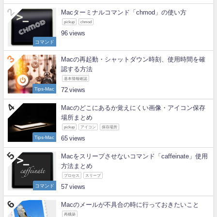
Macターミナルコマンド「chmod」の使い方
pickup
chmod
96
コマンド
Macの再起動・シャットダウン時刻、使用時間を確
認する方法
基本情報確認
Tips-Mac
72
Macのどこにあるか覚えにくい画像・アイコン保存
場所まとめ
pickup
アイコン
保存場所
Tips-Mac
65
Macをスリープさせないコマンド「caffeinate」使用
方法まとめ
プロセス
スリープ
コマンド
57
Macのメールが不具合の時に行っておきたいこと
再構築