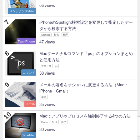
66
メンテナンス-Mac
iPhoneのSpotlight検索設定を変更して指定したデー
タから検索する方法
Spotlight
検索
整理
Tips-iPhone
47
Macターミナルコマンド「ps」のオプションまとめ
と使用方法
プロセス
ps
コマンド
38
メールの署名をオシャレに変更する方法（Mac・
iPhone・Gmail）
署名
メール
35
Macでアプリやプロセスを強制終了する4つの方法
Finder
Dock
終了
30
Tips-Mac