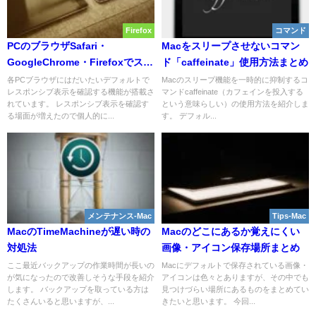
Firefox
コマンド
PCのブラウザSafari・
Macをスリープさせないコマン
GoogleChrome・Firefoxでスマ
ド「caffeinate」使用方法まとめ
ートフォン（レスポンシブ）表
各PCブラウザにはだいたいデフォルトで
Macのスリープ機能を一時的に抑制するコ
レスポンシブ表示を確認する機能が搭載さ
マンドcaffeinate（カフェインを投入する
示を確認する方法
れています。 レスポンシブ表示を確認す
という意味らしい）の使用方法を紹介しま
る場面が増えたので個人的に...
す。 デフォル...
メンテナンス-Mac
Tips-Mac
MacのTimeMachineが遅い時の
Macのどこにあるか覚えにくい
対処法
画像・アイコン保存場所まとめ
ここ最近バックアップの作業時間が長いの
Macにデフォルトで保存されている画像・
が気になったので改善しそうな手段を紹介
アイコンは色々とありますが、その中でも
します。 バックアップを取っている方は
見つけづらい場所にあるものをまとめてい
たくさんいると思いますが、...
きたいと思います。 今回...