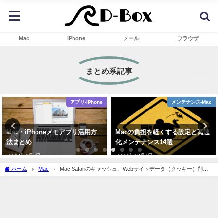
Mac
iPhone
メール
ブラウザ
まとめ系記事
アプリ-iPhone
メンテナンス-Mac
Mac・iPhoneメモアプリ活用方
Macの負担を軽くする設定と高速
法まとめ
化メンテナンス14選
2019年4月6日
2021年10月7日
ホーム
Mac
Mac Safariのキャッシュ、Webサイトデータ（クッキー）削除
方法