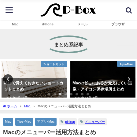
Mac
iPhone
メール
ブラウザ
まとめ系記事
ショートカット
Tips-Mac
Macで覚えておきたいショートカ
Macのどこにあるか覚えにくい画
ットまとめ
像・アイコン保存場所まとめ
2021年9月27日
2019年12月18日
ホーム
Mac
Macのメニューバー活用方法まとめ
Mac
Tips-Mac
アプリ-Mac
pickup
メニューバー
Macのメニューバー活用方法まとめ