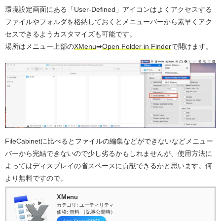
環境設定画面にある「User-Defined」アイコンはよくアクセスする
ファイルやフォルダを格納しておくとメニューバーから素早くアク
セスできるようカスタマイズも可能です。
場所はメニュー上部の
XMenu
➡︎
Open Folder in Finder
で開けます。
FileCabinetに比べるとファイルの編集などができないなどメニュー
バーから完結できないので少し劣るかもしれませんが、使用方法に
よってはディスプレイの省スペースに貢献できるかと思います。何
より無料ですので。
XMenu
カテゴリ: ユーティリティ
価格: 無料 （記事公開時）
App Storeで確認