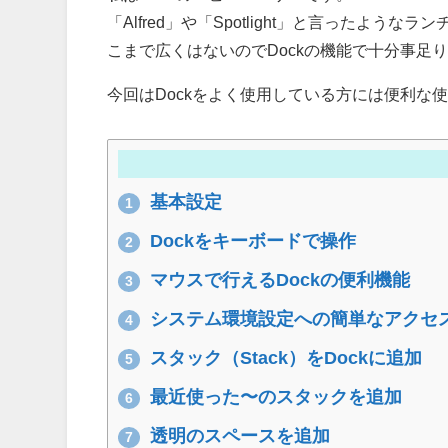
「Alfred」や「Spotlight」と言った
こまで広くはないのでDockの機能で十分事足
今回はDockをよく使用している方には便利な
基本設定
1
Dockをキーボードで操作
2
マウスで行えるDockの便利機能
3
システム環境設定への簡単なアクセ
4
スタック（Stack）をDockに追加
5
最近使った〜のスタックを追加
6
透明のスペースを追加
7