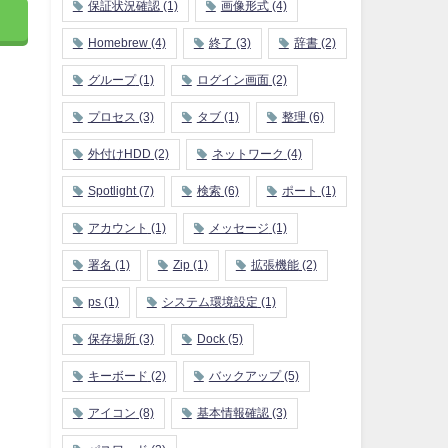
保証状況確認
(1)
画像形式
(4)
Homebrew
(4)
終了
(3)
辞書
(2)
グループ
(1)
ログイン画面
(2)
プロセス
(3)
タブ
(1)
整理
(6)
外付けHDD
(2)
ネットワーク
(4)
Spotlight
(7)
検索
(6)
ポート
(1)
アカウント
(1)
メッセージ
(1)
署名
(1)
Zip
(1)
拡張機能
(2)
ps
(1)
システム環境設定
(1)
保存場所
(3)
Dock
(5)
キーボード
(2)
バックアップ
(5)
アイコン
(8)
基本情報確認
(3)