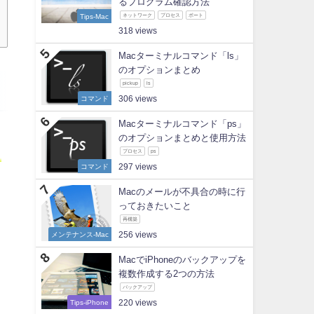
るプログラム確認方法
Tips-Mac
ネットワーク
プロセス
ポート
318
Macターミナルコマンド「ls」
のオプションまとめ
pickup
ls
コマンド
306
Macターミナルコマンド「ps」
のオプションまとめと使用方法
プロセス
ps
ォ
コマンド
297
Macのメールが不具合の時に行
っておきたいこと
再構築
メンテナンス-Mac
256
MacでiPhoneのバックアップを
複数作成する2つの方法
バックアップ
Tips-iPhone
220