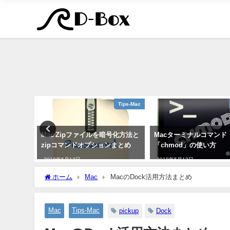
メール
Tips-Mac
利用して必
Mac Zipファイルを暗号化方法と
Macターミナルコマンド
索する方
zipコマンドオプションまとめ
「chmod」の使い方
2018年5月13日
2018年5月13日
ホーム
Mac
MacのDock活用方法まとめ
Mac
Tips-Mac
pickup
Dock