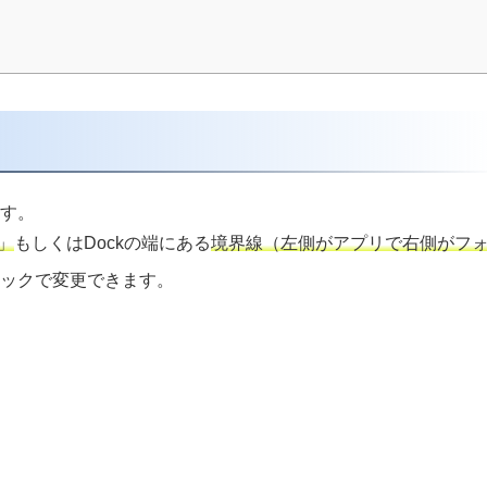
ます。
k」
もしくはDockの端にある
境界線（左側がアプリで右側がフ
リックで変更できます。