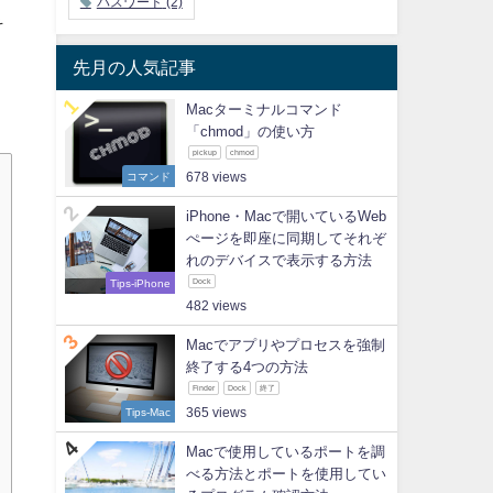
パスワード
(2)
そ
先月の人気記事
Macターミナルコマンド
「chmod」の使い方
pickup
chmod
コマンド
678
iPhone・Macで開いているWeb
ぺージを即座に同期してそれぞ
れのデバイスで表示する方法
Tips-iPhone
Dock
482
Macでアプリやプロセスを強制
終了する4つの方法
Finder
Dock
終了
Tips-Mac
365
Macで使用しているポートを調
べる方法とポートを使用してい