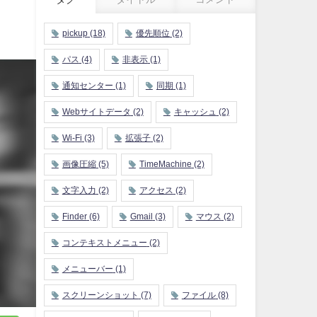
pickup
(18)
優先順位
(2)
パス
(4)
非表示
(1)
通知センター
(1)
同期
(1)
Webサイトデータ
(2)
キャッシュ
(2)
Wi-Fi
(3)
拡張子
(2)
画像圧縮
(5)
TimeMachine
(2)
文字入力
(2)
アクセス
(2)
Finder
(6)
Gmail
(3)
マウス
(2)
コンテキストメニュー
(2)
メニューバー
(1)
スクリーンショット
(7)
ファイル
(8)