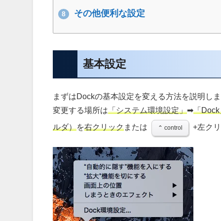
その他便利な設定
8
基本設定
まずはDockの基本設定を変える方法を説明し
変更する場所は
「システム環境設定」
➡︎
「Doc
ルダ）
を
右クリック
または
+左ク
⌃ control