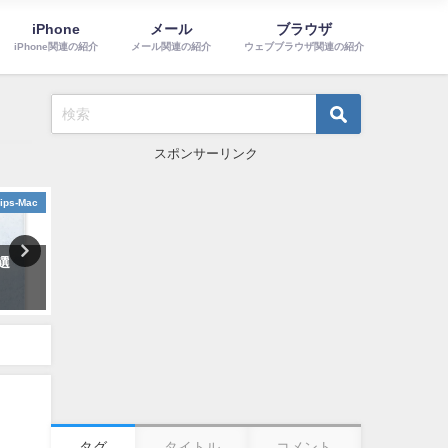
iPhone
メール
ブラウザ
iPhone関連の紹介
メール関連の紹介
ウェブブラウザ関連の紹介
スポンサーリンク
ips-Mac
ショートカット
メンテナンス
5選
Macで覚えておきたいショートカ
Macの負担を軽くする設定
ットまとめ
化メンテナンス14選
2021年9月27日
2021年10月7日
タグ
タイトル
コメント