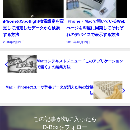
iPhoneのSpotlight検索設定を変
iPhone・Macで開いているWeb
更して指定したデータから検索
ぺージを即座に同期してそれぞ
する方法
れのデバイスで表示する方法
2016年2月21日
2018年10月19日
Macコンテキストメニュー「このアプリケーション
で開く」の編集方法
Mac・iPhoneのユーザ辞書データが消えた時の対処
法
この記事が気に入ったら
D-Boxをフォロー