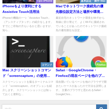
Tips-iPhone
基本設定・操作-Mac
iPhoneをより便利にする
Macでネットワーク接続先の優
Assistive Touch活用法
先順位設定方法と場所や環境毎
で設定を保存する方法
iPhoneの機能の一つ「Assistive Touch」
最近自宅のネットワーク環境をWi-Fiから
（アシスティブタッチ）の紹介をします。
有線に切り替えて、よくWi-Fiに接続され
すでにご存知の方もいるかと思いますが、
ていることがあったのでネットワーク接続
知ら...
先の優先順位を設定...
コマンド
Firefox
Mac スクリーンショットコマン
Safari・GoogleChrome・
ド「screencapture」の使用方
Firefoxの現在ページを他のブラ
法まとめ
ウザで開く方法
スクリーンショットを撮るターミナルコマ
現在開いているページを他のブラウザで開
ンド「screencapture」のオプションを紹
きたいケースがあったので方法を説明しま
介します。 スクリーンショットには知っ
す。 主要のブラウザと思われるSafari・
ておくと便利な...
GoogleChro...