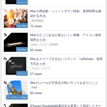
コマンド
Macの再起動・シャットダウン時刻、使用時間を確
認する方法
基本情報確認
Tips-Mac
72
Macのどこにあるか覚えにくい画像・アイコン保存
場所まとめ
pickup
アイコン
保存場所
Tips-Mac
65
Macをスリープさせないコマンド「caffeinate」使用
方法まとめ
プロセス
スリープ
コマンド
57
Macのメールが不具合の時に行っておきたいこと
再構築
66
メンテナンス-Mac
iPhoneのSpotlight検索設定を変更して指定したデー