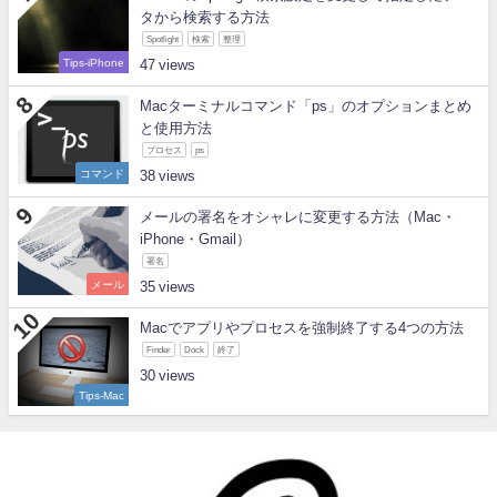
タから検索する方法
Spotlight
検索
整理
Tips-iPhone
47
Macターミナルコマンド「ps」のオプションまとめ
と使用方法
プロセス
ps
コマンド
38
メールの署名をオシャレに変更する方法（Mac・
iPhone・Gmail）
署名
メール
35
Macでアプリやプロセスを強制終了する4つの方法
Finder
Dock
終了
30
Tips-Mac