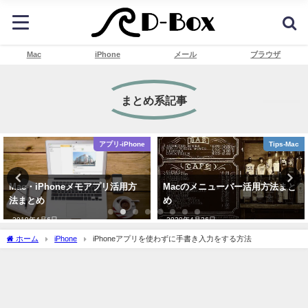
Mac
iPhone
メール
ブラウザ
まとめ系記事
アプリ-iPhone
Tips-Mac
c・iPhoneメモアプリ活用方
Macのメニューバー活用方法まと
M
まとめ
め
20
19年4月6日
2020年4月26日
ホーム
iPhone
iPhoneアプリを使わずに手書き入力をする方法