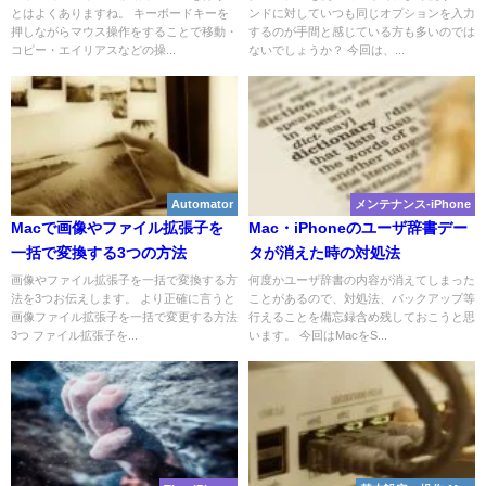
とはよくありますね。 キーボードキーを
ンドに対していつも同じオプションを入力
押しながらマウス操作をすることで移動・
するのが手間と感じている方も多いのでは
コピー・エイリアスなどの操...
ないでしょうか？ 今回は、...
Automator
メンテナンス-iPhone
Macで画像やファイル拡張子を
Mac・iPhoneのユーザ辞書デー
一括で変換する3つの方法
タが消えた時の対処法
画像やファイル拡張子を一括で変換する方
何度かユーザ辞書の内容が消えてしまった
法を3つお伝えします。 より正確に言うと
ことがあるので、対処法、バックアップ等
画像ファイル拡張子を一括で変更する方法
行えることを備忘録含め残しておこうと思
3つ ファイル拡張子を...
います。 今回はMacをS...