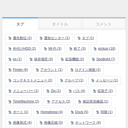
タグ
タイトル
コメント
優先順位
(2)
通知センター
(1)
タブ
(1)
外付けHDD
(2)
Wi-Fi
(3)
終了
(3)
pickup
(18)
ps
(1)
保存場所
(3)
拡張機能
(2)
Spotlight
(7)
Finder
(6)
アカウント
(1)
ログイン画面
(2)
コンテキストメニュー
(2)
グループ
(1)
メッセージ
(1)
メニューバー
(1)
Zip
(1)
パス
(4)
拡張子
(2)
TimeMachine
(2)
アクセス
(2)
保証状況確認
(1)
ポート
(1)
Homebrew
(4)
Dock
(5)
同期
(1)
画像形式
(4)
画像圧縮
(5)
ネットワーク
(4)