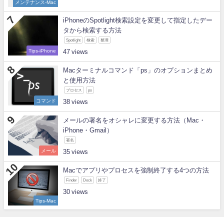
メンテナンス-Mac
iPhoneのSpotlight検索設定を変更して指定したデー
タから検索する方法
Spotlight
検索
整理
Tips-iPhone
47
Macターミナルコマンド「ps」のオプションまとめ
と使用方法
プロセス
ps
コマンド
38
メールの署名をオシャレに変更する方法（Mac・
iPhone・Gmail）
署名
メール
35
Macでアプリやプロセスを強制終了する4つの方法
Finder
Dock
終了
30
Tips-Mac