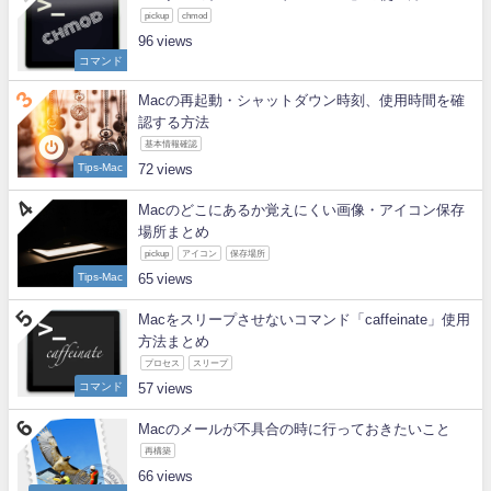
pickup
chmod
96
コマンド
Macの再起動・シャットダウン時刻、使用時間を確
認する方法
基本情報確認
Tips-Mac
72
Macのどこにあるか覚えにくい画像・アイコン保存
場所まとめ
pickup
アイコン
保存場所
Tips-Mac
65
Macをスリープさせないコマンド「caffeinate」使用
方法まとめ
プロセス
スリープ
コマンド
57
Macのメールが不具合の時に行っておきたいこと
再構築
66